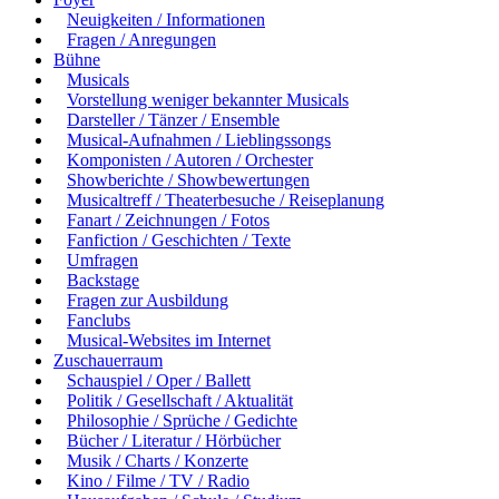
Neuigkeiten / Informationen
Fragen / Anregungen
Bühne
Musicals
Vorstellung weniger bekannter Musicals
Darsteller / Tänzer / Ensemble
Musical-Aufnahmen / Lieblingssongs
Komponisten / Autoren / Orchester
Showberichte / Showbewertungen
Musicaltreff / Theaterbesuche / Reiseplanung
Fanart / Zeichnungen / Fotos
Fanfiction / Geschichten / Texte
Umfragen
Backstage
Fragen zur Ausbildung
Fanclubs
Musical-Websites im Internet
Zuschauerraum
Schauspiel / Oper / Ballett
Politik / Gesellschaft / Aktualität
Philosophie / Sprüche / Gedichte
Bücher / Literatur / Hörbücher
Musik / Charts / Konzerte
Kino / Filme / TV / Radio