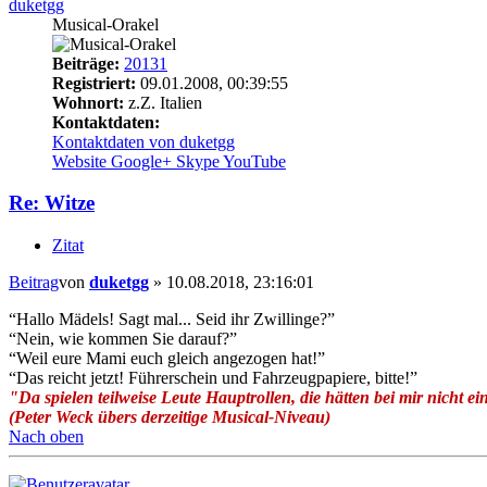
duketgg
Musical-Orakel
Beiträge:
20131
Registriert:
09.01.2008, 00:39:55
Wohnort:
z.Z. Italien
Kontaktdaten:
Kontaktdaten von duketgg
Website
Google+
Skype
YouTube
Re: Witze
Zitat
Beitrag
von
duketgg
»
10.08.2018, 23:16:01
“Hallo Mädels! Sagt mal... Seid ihr Zwillinge?”
“Nein, wie kommen Sie darauf?”
“Weil eure Mami euch gleich angezogen hat!”
“Das reicht jetzt! Führerschein und Fahrzeugpapiere, bitte!”
"Da spielen teilweise Leute Hauptrollen, die hätten bei mir nicht ei
(Peter Weck übers derzeitige Musical-Niveau)
Nach oben