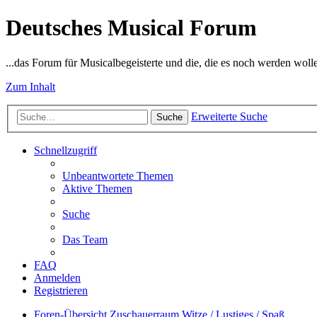
Deutsches Musical Forum
...das Forum für Musicalbegeisterte und die, die es noch werden woll
Zum Inhalt
Erweiterte Suche
Suche
Schnellzugriff
Unbeantwortete Themen
Aktive Themen
Suche
Das Team
FAQ
Anmelden
Registrieren
Foren-Übersicht
Zuschauerraum
Witze / Lustiges / Spaß