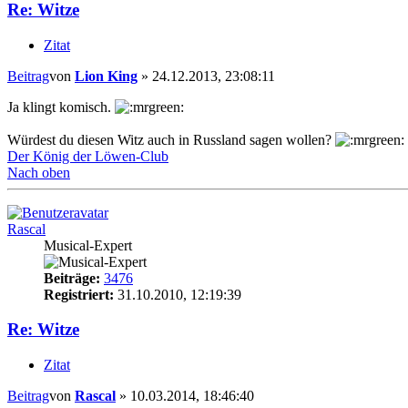
Re: Witze
Zitat
Beitrag
von
Lion King
»
24.12.2013, 23:08:11
Ja klingt komisch.
Würdest du diesen Witz auch in Russland sagen wollen?
Der König der Löwen-Club
Nach oben
Rascal
Musical-Expert
Beiträge:
3476
Registriert:
31.10.2010, 12:19:39
Re: Witze
Zitat
Beitrag
von
Rascal
»
10.03.2014, 18:46:40