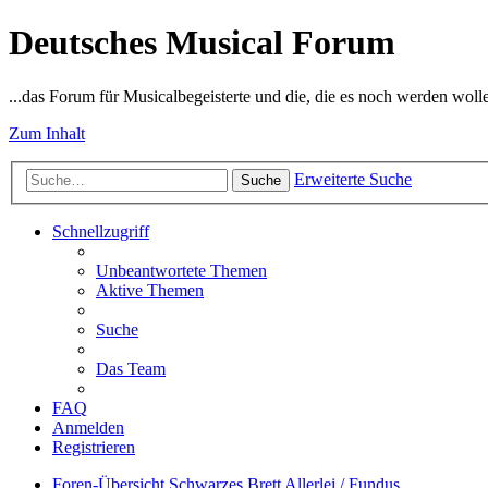
Deutsches Musical Forum
...das Forum für Musicalbegeisterte und die, die es noch werden woll
Zum Inhalt
Erweiterte Suche
Suche
Schnellzugriff
Unbeantwortete Themen
Aktive Themen
Suche
Das Team
FAQ
Anmelden
Registrieren
Foren-Übersicht
Schwarzes Brett
Allerlei / Fundus