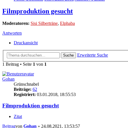
Filmproduktion gesucht
Moderatoren:
Sisi Silberträne
,
Elphaba
Antworten
Druckansicht
Erweiterte Suche
Suche
1 Beitrag • Seite
1
von
1
Gohan
Grünschnabel
Beiträge:
62
Registriert:
03.01.2018, 18:55:53
Filmproduktion gesucht
Zitat
Beitrag
von
Gohan
»
24.08.2021, 13:53:57