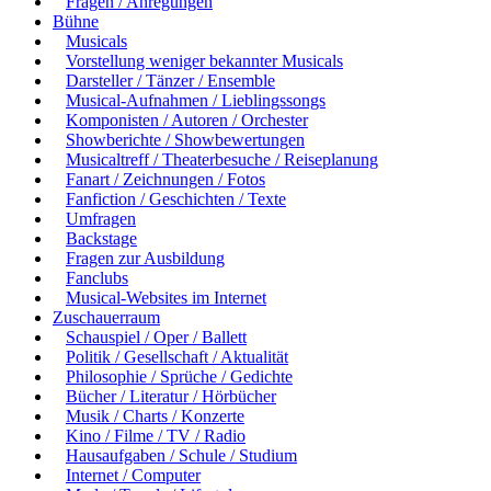
Fragen / Anregungen
Bühne
Musicals
Vorstellung weniger bekannter Musicals
Darsteller / Tänzer / Ensemble
Musical-Aufnahmen / Lieblingssongs
Komponisten / Autoren / Orchester
Showberichte / Showbewertungen
Musicaltreff / Theaterbesuche / Reiseplanung
Fanart / Zeichnungen / Fotos
Fanfiction / Geschichten / Texte
Umfragen
Backstage
Fragen zur Ausbildung
Fanclubs
Musical-Websites im Internet
Zuschauerraum
Schauspiel / Oper / Ballett
Politik / Gesellschaft / Aktualität
Philosophie / Sprüche / Gedichte
Bücher / Literatur / Hörbücher
Musik / Charts / Konzerte
Kino / Filme / TV / Radio
Hausaufgaben / Schule / Studium
Internet / Computer