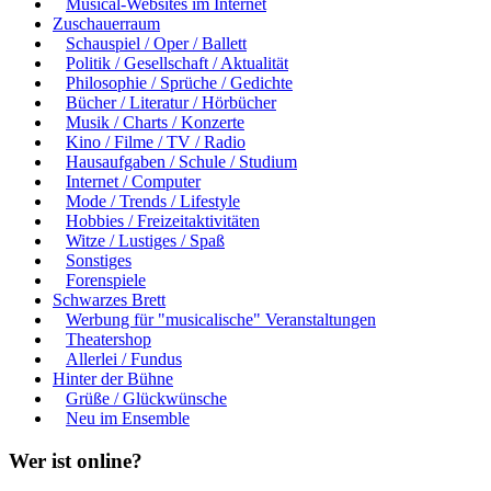
Musical-Websites im Internet
Zuschauerraum
Schauspiel / Oper / Ballett
Politik / Gesellschaft / Aktualität
Philosophie / Sprüche / Gedichte
Bücher / Literatur / Hörbücher
Musik / Charts / Konzerte
Kino / Filme / TV / Radio
Hausaufgaben / Schule / Studium
Internet / Computer
Mode / Trends / Lifestyle
Hobbies / Freizeitaktivitäten
Witze / Lustiges / Spaß
Sonstiges
Forenspiele
Schwarzes Brett
Werbung für "musicalische" Veranstaltungen
Theatershop
Allerlei / Fundus
Hinter der Bühne
Grüße / Glückwünsche
Neu im Ensemble
Wer ist online?