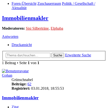
Foren-Übersicht
Zuschauerraum
Politik / Gesellschaft /
Aktualität
Immobilienmakler
Moderatoren:
Sisi Silberträne
,
Elphaba
Antworten
Druckansicht
Erweiterte Suche
Suche
1 Beitrag • Seite
1
von
1
Gohan
Grünschnabel
Beiträge:
62
Registriert:
03.01.2018, 18:55:53
Immobilienmakler
Zitat