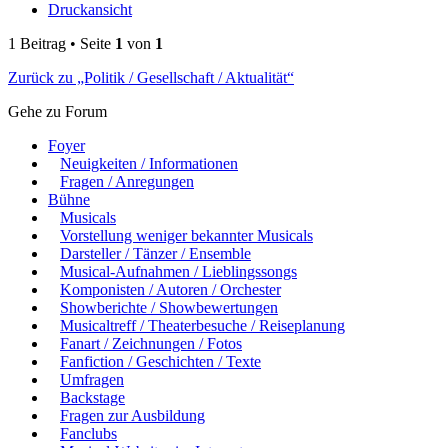
Druckansicht
1 Beitrag • Seite
1
von
1
Zurück zu „Politik / Gesellschaft / Aktualität“
Gehe zu Forum
Foyer
Neuigkeiten / Informationen
Fragen / Anregungen
Bühne
Musicals
Vorstellung weniger bekannter Musicals
Darsteller / Tänzer / Ensemble
Musical-Aufnahmen / Lieblingssongs
Komponisten / Autoren / Orchester
Showberichte / Showbewertungen
Musicaltreff / Theaterbesuche / Reiseplanung
Fanart / Zeichnungen / Fotos
Fanfiction / Geschichten / Texte
Umfragen
Backstage
Fragen zur Ausbildung
Fanclubs