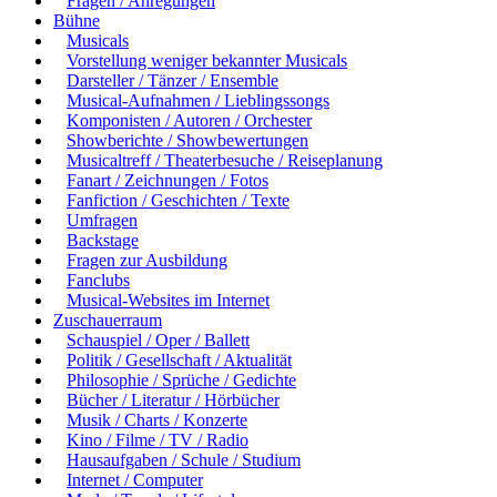
Fragen / Anregungen
Bühne
Musicals
Vorstellung weniger bekannter Musicals
Darsteller / Tänzer / Ensemble
Musical-Aufnahmen / Lieblingssongs
Komponisten / Autoren / Orchester
Showberichte / Showbewertungen
Musicaltreff / Theaterbesuche / Reiseplanung
Fanart / Zeichnungen / Fotos
Fanfiction / Geschichten / Texte
Umfragen
Backstage
Fragen zur Ausbildung
Fanclubs
Musical-Websites im Internet
Zuschauerraum
Schauspiel / Oper / Ballett
Politik / Gesellschaft / Aktualität
Philosophie / Sprüche / Gedichte
Bücher / Literatur / Hörbücher
Musik / Charts / Konzerte
Kino / Filme / TV / Radio
Hausaufgaben / Schule / Studium
Internet / Computer