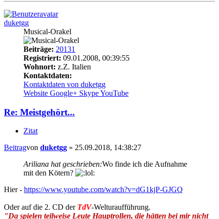
duketgg
Musical-Orakel
Beiträge:
20131
Registriert:
09.01.2008, 00:39:55
Wohnort:
z.Z. Italien
Kontaktdaten:
Kontaktdaten von duketgg
Website
Google+
Skype
YouTube
Re: Meistgehört...
Zitat
Beitrag
von
duketgg
»
25.09.2018, 14:38:27
Ariliana hat geschrieben:
Wo finde ich die Aufnahme
mit den Kötern?
Hier -
https://www.youtube.com/watch?v=dG1kjP-GJGQ
Oder auf die 2. CD der
TdV
-Welturaufführung.
"Da spielen teilweise Leute Hauptrollen, die hätten bei mir nicht