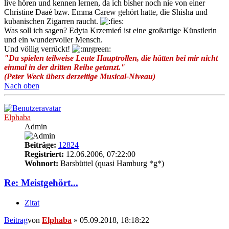
live hören und kennen lernen, da ich bisher noch nie von einer
Christine Daaé bzw. Emma Carew gehört hatte, die Shisha und
kubanischen Zigarren raucht.
Was soll ich sagen? Edyta Krzemień ist eine großartige Künstlerin
und ein wundervoller Mensch.
Und völlig verrückt!
"Da spielen teilweise Leute Hauptrollen, die hätten bei mir nicht
einmal in der dritten Reihe getanzt."
(Peter Weck übers derzeitige Musical-Niveau)
Nach oben
Elphaba
Admin
Beiträge:
12824
Registriert:
12.06.2006, 07:22:00
Wohnort:
Barsbüttel (quasi Hamburg *g*)
Re: Meistgehört...
Zitat
Beitrag
von
Elphaba
»
05.09.2018, 18:18:22