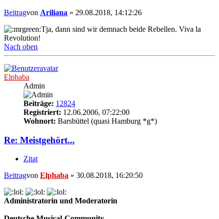
Beitrag
von
Ariliana
»
29.08.2018, 14:12:26
Tja, dann sind wir demnach beide Rebellen. Viva la
Revolution!
Nach oben
Elphaba
Admin
Beiträge:
12824
Registriert:
12.06.2006, 07:22:00
Wohnort:
Barsbüttel (quasi Hamburg *g*)
Re: Meistgehört...
Zitat
Beitrag
von
Elphaba
»
30.08.2018, 16:20:50
Administratorin und Moderatorin
Deutsche Musical-Community