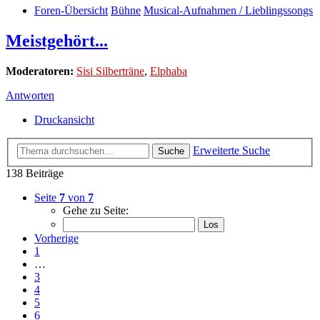
Foren-Übersicht
Bühne
Musical-Aufnahmen / Lieblingssongs
Meistgehört...
Moderatoren:
Sisi Silberträne
,
Elphaba
Antworten
Druckansicht
Erweiterte Suche
Suche
138 Beiträge
Seite
7
von
7
Gehe zu Seite:
Vorherige
1
…
3
4
5
6