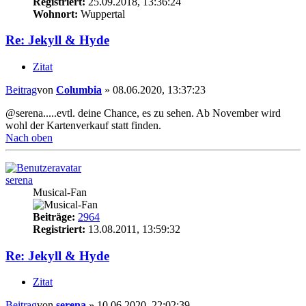
Registriert:
25.09.2018, 13:36:24
Wohnort:
Wuppertal
Re: Jekyll & Hyde
Zitat
Beitrag
von
Columbia
»
08.06.2020, 13:37:23
@serena.....evtl. deine Chance, es zu sehen. Ab November wird
wohl der Kartenverkauf statt finden.
Nach oben
serena
Musical-Fan
Beiträge:
2964
Registriert:
13.08.2011, 13:59:32
Re: Jekyll & Hyde
Zitat
Beitrag
von
serena
»
10.06.2020, 22:02:39