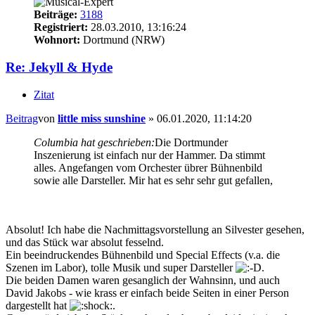
Beiträge:
3188
Registriert:
28.03.2010, 13:16:24
Wohnort:
Dortmund (NRW)
Re: Jekyll & Hyde
Zitat
Beitrag
von
little miss sunshine
»
06.01.2020, 11:14:20
Columbia hat geschrieben:
Die Dortmunder
Inszenierung ist einfach nur der Hammer. Da stimmt
alles. Angefangen vom Orchester übrer Bühnenbild
sowie alle Darsteller. Mir hat es sehr sehr gut gefallen,
Absolut! Ich habe die Nachmittagsvorstellung an Silvester gesehen,
und das Stück war absolut fesselnd.
Ein beeindruckendes Bühnenbild und Special Effects (v.a. die
Szenen im Labor), tolle Musik und super Darsteller
.
Die beiden Damen waren gesanglich der Wahnsinn, und auch
David Jakobs - wie krass er einfach beide Seiten in einer Person
dargestellt hat
.