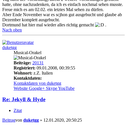
hatte, ohne nachzudenken, da ich es einfach nochmal sehen musste.
Freue mich es am 02.02. ein letztes Mal sehen zu dürfen.
Aber Ende November war es scjhon gut ausgebucht und glaube ab
Dezember komplett ausgebucht.
Dortmund hat hier mal wieder alles richtig gemacht
.
Nach oben
duketgg
Musical-Orakel
Beiträge:
20131
Registriert:
09.01.2008, 00:39:55
Wohnort:
z.Z. Italien
Kontaktdaten:
Kontaktdaten von duketgg
Website
Google+
Skype
YouTube
Re: Jekyll & Hyde
Zitat
Beitrag
von
duketgg
»
12.01.2020, 20:50:25