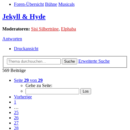
Foren-Übersicht
Bühne
Musicals
Jekyll & Hyde
Moderatoren:
Sisi Silberträne
,
Elphaba
Antworten
Druckansicht
Erweiterte Suche
Suche
569 Beiträge
Seite
29
von
29
Gehe zu Seite:
Vorherige
1
…
25
26
27
28