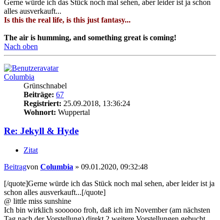
Gerne würde ich das Stück noch mal sehen, aber leider ist ja schon
alles ausverkauft...
Is this the real life, is this just fantasy...
The air is humming, and something great is coming!
Nach oben
Columbia
Grünschnabel
Beiträge:
67
Registriert:
25.09.2018, 13:36:24
Wohnort:
Wuppertal
Re: Jekyll & Hyde
Zitat
Beitrag
von
Columbia
»
09.01.2020, 09:32:48
[/quote]Gerne würde ich das Stück noch mal sehen, aber leider ist ja
schon alles ausverkauft...[/quote]
@ little miss sunshine
Ich bin wirklich soooooo froh, daß ich im November (am nächsten
Tag nach der Vorstellung) direkt 2 weitere Vorstellungen gebucht