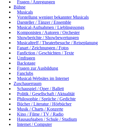
Fragen / Anregungen
Bühne
Musicals
Vorstellung weniger bekannter Musicals
Darsteller / Tänzer / Ensemble
Musical-Aufnahmen / Lieblingssongs
Komponisten / Autoren / Orchester
Showberichte / Showbewertungen
Musicaltreff / Theaterbesuche / Reiseplanung
Fanart / Zeichnungen / Fotos
Fanfiction / Geschichten / Texte
Umfragen
Backstage
Fragen zur Ausbildung
Fanclubs
Musical-Websites im Internet
Zuschauerraum
Schauspiel / Oper / Ballett
Politik / Gesellschaft / Aktualität
Philosophie / Sprüche / Gedichte
Bücher / Literatur / Hörbücher
Musik / Charts / Konzerte
Kino / Filme / TV / Radio
Hausaufgaben / Schule / Studium
Internet / Computer