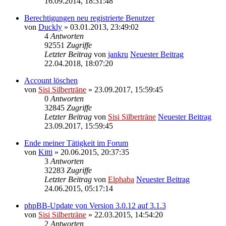
16.09.2014, 18:31:48
Berechtigungen neu registrierte Benutzer
von
Duckly
» 03.01.2013, 23:49:02
4
Antworten
92551
Zugriffe
Letzter Beitrag
von
jankru
Neuester Beitrag
22.04.2018, 18:07:20
Account löschen
von
Sisi Silberträne
» 23.09.2017, 15:59:45
0
Antworten
32845
Zugriffe
Letzter Beitrag
von
Sisi Silberträne
Neuester Beitrag
23.09.2017, 15:59:45
Ende meiner Tätigkeit im Forum
von
Kitti
» 20.06.2015, 20:37:35
3
Antworten
32283
Zugriffe
Letzter Beitrag
von
Elphaba
Neuester Beitrag
24.06.2015, 05:17:14
phpBB-Update von Version 3.0.12 auf 3.1.3
von
Sisi Silberträne
» 22.03.2015, 14:54:20
2
Antworten