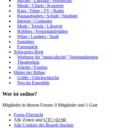
Bücher / Literatur / Hörbücher
Musik / Charts / Konzerte
Kino / Filme / TV / Radio
Hausaufgaben / Schule / Studium
Internet / Computer
Mode / Trends / Lifestyle
Hobbies / Freizeitaktivitäten
Witze / Lustiges / Spaß
Sonstiges
Forenspiele
Schwarzes Brett
Werbung für "musicalische" Veranstaltungen
Theatershop
Allerlei / Fundus
Hinter der Bühne
Grüße / Glückwünsche
Neu im Ensemble
Wer ist online?
Mitglieder in diesem Forum: 0 Mitglieder und 1 Gast
Foren-Übersicht
Alle Zeiten sind
UTC+02:00
Alle Cookies des Boards löschen