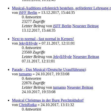
Musical-Auditions erfolgreich bestehen, geförderter Lehrgang
von
iSFF Berlin
» 13.12.2017, 15:44:35
0
Antworten
23277
Zugriffe
Letzter Beitrag
von
iSFF Berlin
Neuester Beitrag
13.12.2017, 15:44:35
Next to normal - fast normal in Kerpen!
von
Jekyll/Hyde
» 07.11.2017, 12:11:01
0
Antworten
23569
Zugriffe
Letzter Beitrag
von
Jekyll/Hyde
Neuester Beitrag
07.11.2017, 12:11:01
Parade - Das Musical (Deutsche Uraufführung)
von
turnamo
» 24.10.2017, 19:33:08
0
Antworten
22876
Zugriffe
Letzter Beitrag
von
turnamo
Neuester Beitrag
24.10.2017, 19:33:08
Musical Christmas in der Burg Perchtoldsdorf
von
ChrisRutka
» 24.10.2017, 13:11:32
0
Antworten