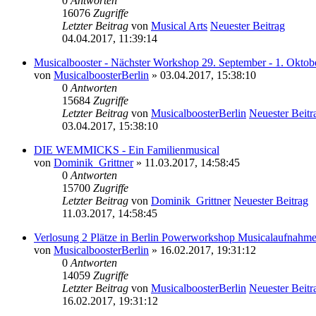
0
Antworten
16076
Zugriffe
Letzter Beitrag
von
Musical Arts
Neuester Beitrag
04.04.2017, 11:39:14
Musicalbooster - Nächster Workshop 29. September - 1. Oktobe
von
MusicalboosterBerlin
» 03.04.2017, 15:38:10
0
Antworten
15684
Zugriffe
Letzter Beitrag
von
MusicalboosterBerlin
Neuester Beitr
03.04.2017, 15:38:10
DIE WEMMICKS - Ein Familienmusical
von
Dominik_Grittner
» 11.03.2017, 14:58:45
0
Antworten
15700
Zugriffe
Letzter Beitrag
von
Dominik_Grittner
Neuester Beitrag
11.03.2017, 14:58:45
Verlosung 2 Plätze in Berlin Powerworkshop Musicalaufnahm
von
MusicalboosterBerlin
» 16.02.2017, 19:31:12
0
Antworten
14059
Zugriffe
Letzter Beitrag
von
MusicalboosterBerlin
Neuester Beitr
16.02.2017, 19:31:12