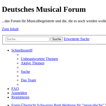
Deutsches Musical Forum
...das Forum für Musicalbegeisterte und die, die es noch werden woll
Zum Inhalt
Erweiterte Suche
Suche
Schnellzugriff
Unbeantwortete Themen
Aktive Themen
Suche
Das Team
FAQ
Anmelden
Registrieren
Foren-Übersicht
Schwarzes Brett
Werbung für "musicalische" 