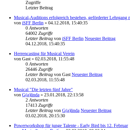
Zugriffe
Letzter Beitrag
Musical-Auditions erfolgreich bestehen, geförderter Lehrgang
von
iSFF Berlin
» 04.12.2018, 15:40:35
0
Antworten
64002
Zugriffe
Letzter Beitrag
von
iSFF Berlin
Neuester Beitrag
04.12.2018, 15:40:35
Herrencasting für Musical Verein
von
Gast
» 02.03.2018, 11:55:48
0
Antworten
26446
Zugriffe
Letzter Beitrag
von
Gast
Neuester Beitrag
02.03.2018, 11:55:48
Musical "Die letzten fünf Jahre"
von
G(a)linda
» 23.01.2018, 22:13:58
2
Antworten
17413
Zugriffe
Letzter Beitrag
von
G(a)linda
Neuester Beitrag
03.02.2018, 20:15:30
Powerworkshop für junge Talente - Early Bird bis 12. Februar