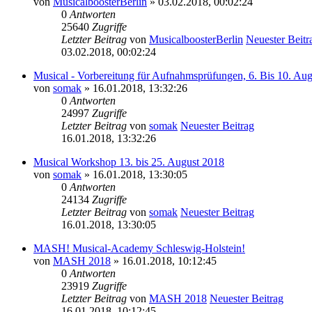
von
MusicalboosterBerlin
» 03.02.2018, 00:02:24
0
Antworten
25640
Zugriffe
Letzter Beitrag
von
MusicalboosterBerlin
Neuester Beitr
03.02.2018, 00:02:24
Musical - Vorbereitung für Aufnahmsprüfungen, 6. Bis 10. Au
von
somak
» 16.01.2018, 13:32:26
0
Antworten
24997
Zugriffe
Letzter Beitrag
von
somak
Neuester Beitrag
16.01.2018, 13:32:26
Musical Workshop 13. bis 25. August 2018
von
somak
» 16.01.2018, 13:30:05
0
Antworten
24134
Zugriffe
Letzter Beitrag
von
somak
Neuester Beitrag
16.01.2018, 13:30:05
MASH! Musical-Academy Schleswig-Holstein!
von
MASH 2018
» 16.01.2018, 10:12:45
0
Antworten
23919
Zugriffe
Letzter Beitrag
von
MASH 2018
Neuester Beitrag
16.01.2018, 10:12:45