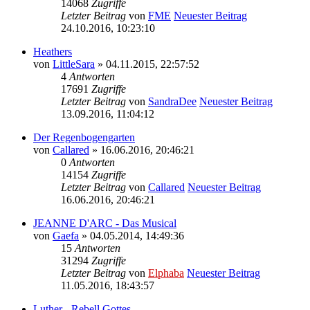
14068
Zugriffe
Letzter Beitrag
von
FME
Neuester Beitrag
24.10.2016, 10:23:10
Heathers
von
LittleSara
» 04.11.2015, 22:57:52
4
Antworten
17691
Zugriffe
Letzter Beitrag
von
SandraDee
Neuester Beitrag
13.09.2016, 11:04:12
Der Regenbogengarten
von
Callared
» 16.06.2016, 20:46:21
0
Antworten
14154
Zugriffe
Letzter Beitrag
von
Callared
Neuester Beitrag
16.06.2016, 20:46:21
JEANNE D'ARC - Das Musical
von
Gaefa
» 04.05.2014, 14:49:36
15
Antworten
31294
Zugriffe
Letzter Beitrag
von
Elphaba
Neuester Beitrag
11.05.2016, 18:43:57
Luther - Rebell Gottes