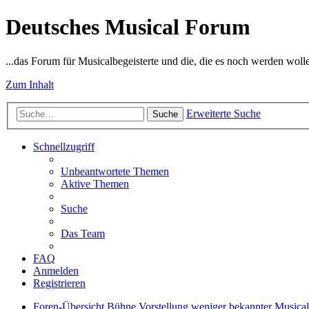
Deutsches Musical Forum
...das Forum für Musicalbegeisterte und die, die es noch werden woll
Zum Inhalt
Erweiterte Suche
Suche
Schnellzugriff
Unbeantwortete Themen
Aktive Themen
Suche
Das Team
FAQ
Anmelden
Registrieren
Foren-Übersicht
Bühne
Vorstellung weniger bekannter Musical