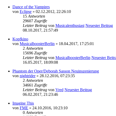
Dance of the Vampires
von
Eclipse
» 02.12.2012, 22:26:10
15
Antworten
29607
Zugriffe
Letzter Beitrag
von
Musicalenthusiast
Neuester Beitrag
08.10.2017, 21:57:49
Kopfkino
von
MusicalboosterBerlin
» 18.04.2017, 17:25:01
2
Antworten
15696
Zugriffe
Letzter Beitrag
von
MusicalboosterBerlin
Neuester Beitr
16.05.2017, 18:09:08
Phantom der Oper/Deborah Sasson Neuinszenierung
von
nightrider
» 28.12.2016, 07:23:35
2
Antworten
34661
Zugriffe
Letzter Beitrag
von
Vred
Neuester Beitrag
06.02.2017, 21:23:46
Imagine This
von
FME
» 24.10.2016, 10:23:10
0
Antworten