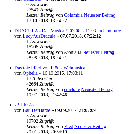
0
Antworten
27549
Zugriffe
Letzter Beitrag
von
Columbia
Neuester Beitrag
17.10.2018, 13:24:22
DRACULA - Das Musical!! 03.08. - 11.03. in Hamburg
von
LucyAusDracula
» 07.07.2018, 07:22:12
1
Antworten
15206
Zugriffe
Letzter Beitrag
von
Atonia33
Neuester Beitrag
28.08.2018, 18:24:21
Das tote Pferd von Plön - Webmusical
von
Ophelia
» 16.10.2015, 17:03:11
17
Antworten
42664
Zugriffe
Letzter Beitrag
von
cmelone
Neuester Beitrag
19.07.2018, 21:42:46
22 Uhr 48
von
BaluDerBarde
» 09.09.2017, 21:07:09
3
Antworten
19702
Zugriffe
Letzter Beitrag
von
Vred
Neuester Beitrag
29.01.2018, 20:54:19