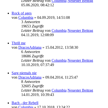
Letzter Beitrag
von
Columbia
Neuester Beitrag
05.06.2020, 08:42:12
Rock of ages
von
Columbia
» 04.09.2019, 14:51:08
3
Antworten
19653
Zugriffe
Letzter Beitrag
von
Columbia
Neuester Beitrag
04.11.2019, 12:08:09
Thrill me
von
DracosAdriana
» 15.04.2012, 13:58:30
6
Antworten
18686
Zugriffe
Letzter Beitrag
von
Columbia
Neuester Beitrag
10.10.2019, 07:37:49
Sarg niemals nie
von
DracosAdriana
» 09.04.2014, 11:25:47
8
Antworten
32605
Zugriffe
Letzter Beitrag
von
Columbia
Neuester Beitrag
14.01.2019, 10:39:43
Bach - der Rebell
von
Columbia
» 17.10.2018, 13:24:22