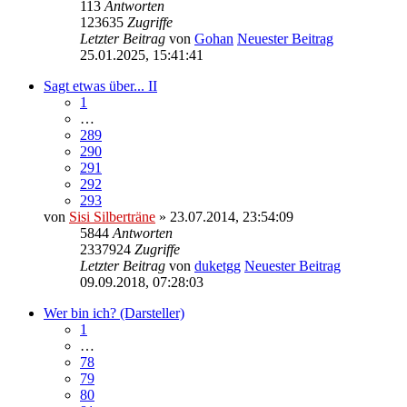
113
Antworten
123635
Zugriffe
Letzter Beitrag
von
Gohan
Neuester Beitrag
25.01.2025, 15:41:41
Sagt etwas über... II
1
…
289
290
291
292
293
von
Sisi Silberträne
» 23.07.2014, 23:54:09
5844
Antworten
2337924
Zugriffe
Letzter Beitrag
von
duketgg
Neuester Beitrag
09.09.2018, 07:28:03
Wer bin ich? (Darsteller)
1
…
78
79
80