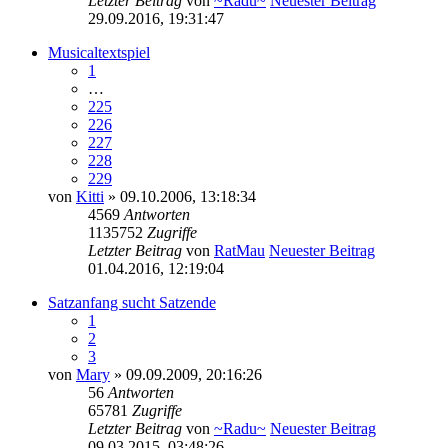
Letzter Beitrag
von
~Radu~
Neuester Beitrag
29.09.2016, 19:31:47
Musicaltextspiel
1
…
225
226
227
228
229
von
Kitti
» 09.10.2006, 13:18:34
4569
Antworten
1135752
Zugriffe
Letzter Beitrag
von
RatMau
Neuester Beitrag
01.04.2016, 12:19:04
Satzanfang sucht Satzende
1
2
3
von
Mary
» 09.09.2009, 20:16:26
56
Antworten
65781
Zugriffe
Letzter Beitrag
von
~Radu~
Neuester Beitrag
09.03.2015, 03:48:26