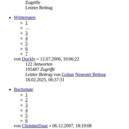
Zugriffe
Letzter Beitrag
Wörterraten
1
…
3
4
5
6
7
von
Duckly
» 12.07.2006, 16:06:22
122
Antworten
195487
Zugriffe
Letzter Beitrag
von
Gohan
Neuester Beitrag
18.02.2025, 06:37:31
Buchzitate
1
2
3
4
5
6
von
ChristineDaae
» 06.12.2007, 18:19:08