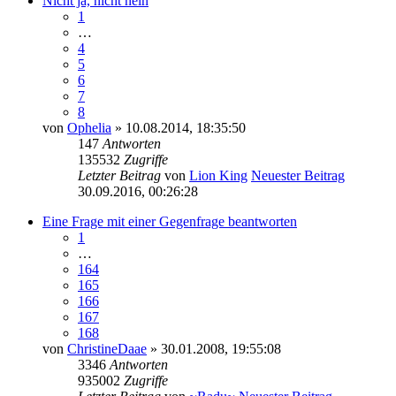
Nicht ja, nicht nein
1
…
4
5
6
7
8
von
Ophelia
» 10.08.2014, 18:35:50
147
Antworten
135532
Zugriffe
Letzter Beitrag
von
Lion King
Neuester Beitrag
30.09.2016, 00:26:28
Eine Frage mit einer Gegenfrage beantworten
1
…
164
165
166
167
168
von
ChristineDaae
» 30.01.2008, 19:55:08
3346
Antworten
935002
Zugriffe