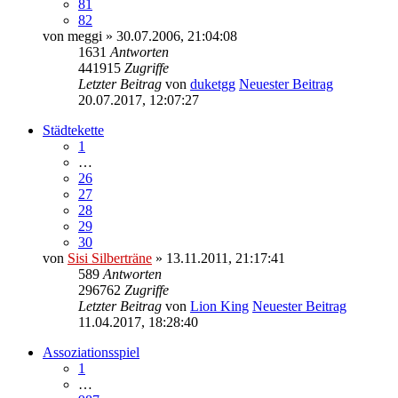
81
82
von
meggi
» 30.07.2006, 21:04:08
1631
Antworten
441915
Zugriffe
Letzter Beitrag
von
duketgg
Neuester Beitrag
20.07.2017, 12:07:27
Städtekette
1
…
26
27
28
29
30
von
Sisi Silberträne
» 13.11.2011, 21:17:41
589
Antworten
296762
Zugriffe
Letzter Beitrag
von
Lion King
Neuester Beitrag
11.04.2017, 18:28:40
Assoziationsspiel
1
…