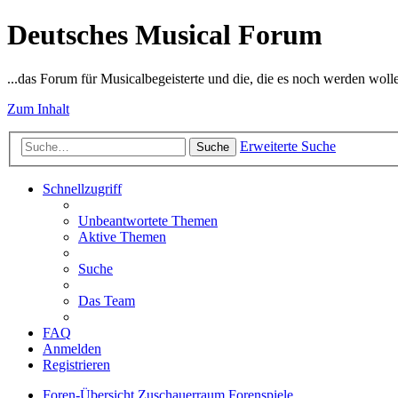
Deutsches Musical Forum
...das Forum für Musicalbegeisterte und die, die es noch werden woll
Zum Inhalt
Erweiterte Suche
Suche
Schnellzugriff
Unbeantwortete Themen
Aktive Themen
Suche
Das Team
FAQ
Anmelden
Registrieren
Foren-Übersicht
Zuschauerraum
Forenspiele