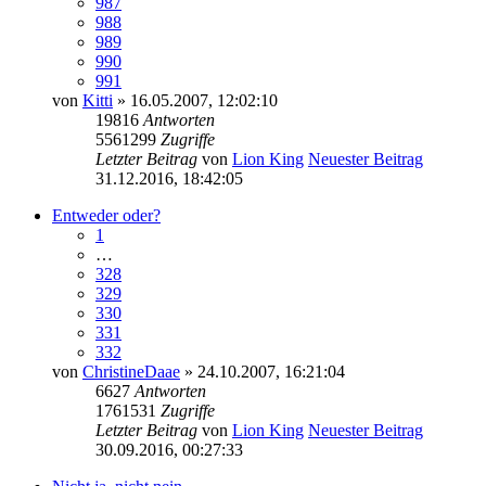
987
988
989
990
991
von
Kitti
» 16.05.2007, 12:02:10
19816
Antworten
5561299
Zugriffe
Letzter Beitrag
von
Lion King
Neuester Beitrag
31.12.2016, 18:42:05
Entweder oder?
1
…
328
329
330
331
332
von
ChristineDaae
» 24.10.2007, 16:21:04
6627
Antworten
1761531
Zugriffe
Letzter Beitrag
von
Lion King
Neuester Beitrag
30.09.2016, 00:27:33