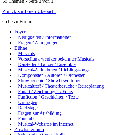
50 Themen • Seite
1
von
1
Zurück zur Foren-Übersicht
Gehe zu Forum
Foyer
Neuigkeiten / Informationen
Fragen / Anregungen
Bühne
Musicals
Vorstellung weniger bekannter Musicals
Darsteller / Tänzer / Ensemble
Musical-Aufnahmen / Lieblingssongs
Komponisten / Autoren / Orchester
Showberichte / Showbewertungen
Musicaltreff / Theaterbesuche / Reiseplanung
Fanart / Zeichnungen / Fotos
Fanfiction / Geschichten / Texte
Umfragen
Backstage
Fragen zur Ausbildung
Fanclubs
Musical-Websites im Internet
Zuschauerraum
Schauspiel / Oper / Ballett