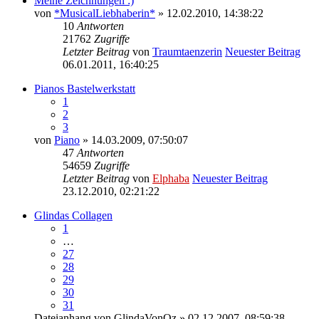
Meine Zeichnungen :)
von
*MusicalLiebhaberin*
» 12.02.2010, 14:38:22
10
Antworten
21762
Zugriffe
Letzter Beitrag
von
Traumtaenzerin
Neuester Beitrag
06.01.2011, 16:40:25
Pianos Bastelwerkstatt
1
2
3
von
Piano
» 14.03.2009, 07:50:07
47
Antworten
54659
Zugriffe
Letzter Beitrag
von
Elphaba
Neuester Beitrag
23.12.2010, 02:21:22
Glindas Collagen
1
…
27
28
29
30
31
Dateianhang
von
GlindaVonOz
» 02.12.2007, 08:59:38