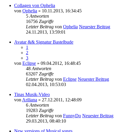
Collagen von Ophelia
von
Ophelia
» 10.11.2013, 16:34:45
5
Antworten
16756
Zugriffe
Letzter Beitrag
von
Ophelia
Neuester Beitrag
24.11.2013, 13:59:01
Avatar && Signatur Bastelbude
1
2
3
von
Eclipse
» 09.04.2012, 16:48:45
48
Antworten
63207
Zugriffe
Letzter Beitrag
von
Eclipse
Neuester Beitrag
02.04.2013, 10:53:03
Tinas Musik-Video
von
Ariliana
» 27.12.2011, 12:48:09
6
Antworten
19283
Zugriffe
Letzter Beitrag
von
FunnyDo
Neuester Beitrag
29.03.2013, 08:40:10
New versions of Musical songs