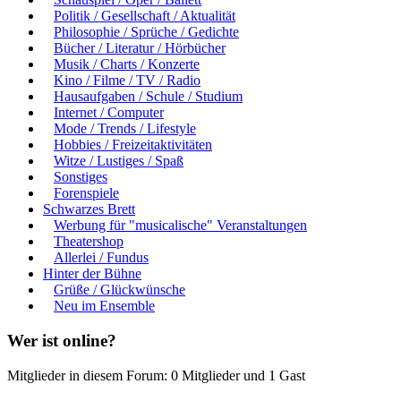
Politik / Gesellschaft / Aktualität
Philosophie / Sprüche / Gedichte
Bücher / Literatur / Hörbücher
Musik / Charts / Konzerte
Kino / Filme / TV / Radio
Hausaufgaben / Schule / Studium
Internet / Computer
Mode / Trends / Lifestyle
Hobbies / Freizeitaktivitäten
Witze / Lustiges / Spaß
Sonstiges
Forenspiele
Schwarzes Brett
Werbung für "musicalische" Veranstaltungen
Theatershop
Allerlei / Fundus
Hinter der Bühne
Grüße / Glückwünsche
Neu im Ensemble
Wer ist online?
Mitglieder in diesem Forum: 0 Mitglieder und 1 Gast