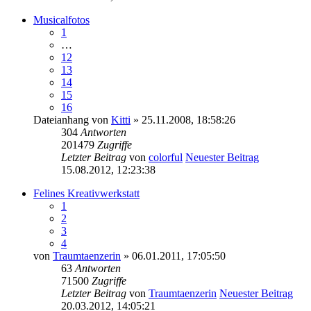
Musicalfotos
1
…
12
13
14
15
16
Dateianhang
von
Kitti
» 25.11.2008, 18:58:26
304
Antworten
201479
Zugriffe
Letzter Beitrag
von
colorful
Neuester Beitrag
15.08.2012, 12:23:38
Felines Kreativwerkstatt
1
2
3
4
von
Traumtaenzerin
» 06.01.2011, 17:05:50
63
Antworten
71500
Zugriffe
Letzter Beitrag
von
Traumtaenzerin
Neuester Beitrag
20.03.2012, 14:05:21