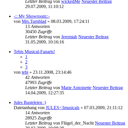
Letzter Beitrag
von
wickedMe
Neuester Beitrag
29.07.2009, 11:10:12
-:: My Showroom::-
von
Mrs.Turnblad
» 08.03.2009, 17:24:11
13
Antworten
30450
Zugriffe
Letzter Beitrag
von
Jeremiah
Neuester Beitrag
31.05.2009, 10:16:16
Tebis Musical-Fanarts!
1
2
3
von
tebi
» 23.11.2008, 23:14:46
42
Antworten
47993
Zugriffe
Letzter Beitrag
von
Marie Antoinette
Neuester Beitrag
14.04.2009, 12:27:35
Jules Basteleien :)
Dateianhang
von
JULES<3musicals
» 07.03.2009, 21:11:12
14
Antworten
28925
Zugriffe
Letzter Beitrag
von
Flügel_der_Nacht
Neuester Beitrag