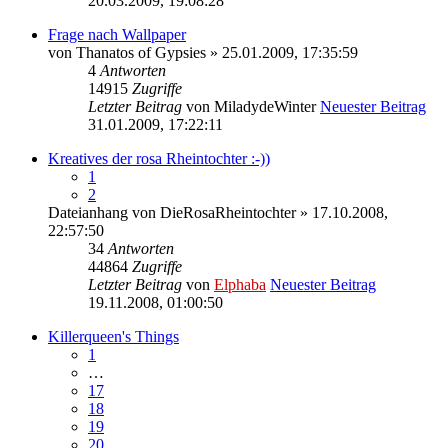
20.03.2009, 19:08:28
Frage nach Wallpaper
von
Thanatos of Gypsies
» 25.01.2009, 17:35:59
4
Antworten
14915
Zugriffe
Letzter Beitrag
von
MiladydeWinter
Neuester Beitrag
31.01.2009, 17:22:11
Kreatives der rosa Rheintochter :-))
1
2
Dateianhang
von
DieRosaRheintochter
» 17.10.2008,
22:57:50
34
Antworten
44864
Zugriffe
Letzter Beitrag
von
Elphaba
Neuester Beitrag
19.11.2008, 01:00:50
Killerqueen's Things
1
…
17
18
19
20