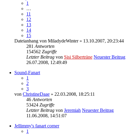
1
…
11
12
13
14
15
Dateianhang
von
MiladydeWinter
» 13.10.2007, 20:23:44
281
Antworten
154562
Zugriffe
Letzter Beitrag
von
Sisi Silberträne
Neuester Beitrag
26.07.2008, 12:49:49
Sound-Fanart
1
2
3
von
ChristineDaae
» 22.03.2008, 18:25:11
46
Antworten
53424
Zugriffe
Letzter Beitrag
von
Jeremiah
Neuester Beitrag
11.06.2008, 14:51:07
Jellimmy's fanart corner
1