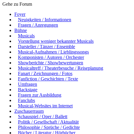
Gehe zu Forum
Foyer
Neuigkeiten / Informationen
Fragen / Anregungen
Bühne
Musicals
Vorstellung weniger bekannter Musicals
Darsteller / Tänzer / Ensemble
Musical-Aufnahmen / Lieblingssongs
Komponisten / Autoren / Orchester
Showberichte / Showbewertungen
Musicaltreff / Theaterbesuche / Reiseplanung
Fanart / Zeichnungen / Fotos
Fanfiction / Geschichten / Texte
Umfragen
Backstage
Fragen zur Ausbildung
Fanclubs
Musical-Websites im Internet
Zuschauerraum
Schauspiel / Oper / Ballett
Politik / Gesellschaft / Aktualität
Philosophie / Sprüche / Gedichte
Bücher / Literatur / Hörbücher