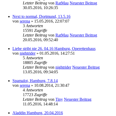
Letzter Beitrag
von
RatMau
Neuester Beitrag
30.05.2016, 10:26:35
Next to normal, Dortmund, 13.5.16
von
serena
» 15.05.2016, 22:07:07
3
Antworten
15591
Zugriffe
Letzter Beitrag
von
RatMau
Neuester Beitrag
20.05.2016, 09:52:40
Liebe stribt nie 26. 04.16 Hamburg, Operettenhaus
von
nightrider
» 01.05.2016, 14:27:51
5
Antworten
18805
Zugriffe
Letzter Beitrag
von
nightrider
Neuester Beitrag
13.05.2016, 09:34:05
Spamalot, Hamburg, 7.8.14
von
serena
» 10.08.2014, 21:30:47
4
Antworten
17723
Zugriffe
Letzter Beitrag
von
Tiny
Neuester Beitrag
11.05.2016, 14:48:14
Aladdin Hamburg, 20.04.2016