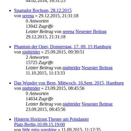
04.02.2016, 16:51:25
Spamalot Bochum, 28.12.2015
von
serena
» 29.12.2015, 21:31:18
0
Antworten
13942
Zugriffe
Letzter Beitrag
von
serena
Neuester Beitrag
29.12.2015, 21:31:18
Phantom der Oper, Donnerstag, 17. 09. 15 Hamburg
von
nightrider
» 25.09.2015, 09:39:51
2
Antworten
15725
Zugriffe
Letzter Beitrag
von
nightrider
Neuester Beitrag
11.10.2015, 11:13:33
Das Wunder von Bern, Mittwoch, 16.Sept. 2015, Hamburg
von
nightrider
» 23.09.2015, 08:45:56
0
Antworten
14634
Zugriffe
Letzter Beitrag
von
nightrider
Neuester Beitrag
23.09.2015, 08:45:56
Hinterm Horizont,Thester am Potsdamer
Platz,Berlin,10.09.15.19:00
von
little miss sunshine
» 11.09.2015, 11:12:35