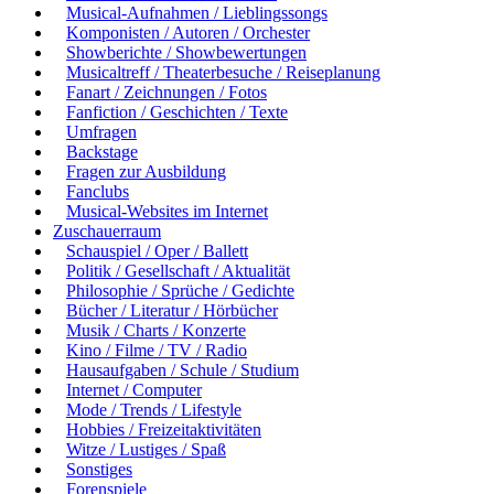
Musical-Aufnahmen / Lieblingssongs
Komponisten / Autoren / Orchester
Showberichte / Showbewertungen
Musicaltreff / Theaterbesuche / Reiseplanung
Fanart / Zeichnungen / Fotos
Fanfiction / Geschichten / Texte
Umfragen
Backstage
Fragen zur Ausbildung
Fanclubs
Musical-Websites im Internet
Zuschauerraum
Schauspiel / Oper / Ballett
Politik / Gesellschaft / Aktualität
Philosophie / Sprüche / Gedichte
Bücher / Literatur / Hörbücher
Musik / Charts / Konzerte
Kino / Filme / TV / Radio
Hausaufgaben / Schule / Studium
Internet / Computer
Mode / Trends / Lifestyle
Hobbies / Freizeitaktivitäten
Witze / Lustiges / Spaß
Sonstiges
Forenspiele