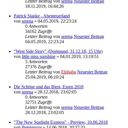
Letzter Beitrag
von
serena
Neuester Beitrag
18.11.2019, 16:44:26
Patrick Stanke - Abenteuerland
von
serena
» 04.05.2019, 22:23:24
0
Antworten
34162
Zugriffe
Letzter Beitrag
von
serena
Neuester Beitrag
04.05.2019, 22:23:24
"West Side Story" (Dortmund, 31.12.18, 15 Uhr)
von
little miss sunshine
» 04.01.2019, 13:19:51
5
Antworten
27376
Zugriffe
Letzter Beitrag
von
Elphaba
Neuester Beitrag
25.04.2019, 06:10:24
Die Schöne und das Biest, Essen 2018
von
serena
» 28.12.2018, 23:02:05
0
Antworten
32751
Zugriffe
Letzter Beitrag
von
serena
Neuester Beitrag
28.12.2018, 23:02:05
"The New Starlight Express" - Preview, 10.06.2018
von
Beteigeuze
» 14.06.2018, 20:37:33