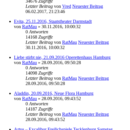
34676
Zugriffe
Letzter Beitrag
von
Vred
Neuester Beitrag
06.02.2017, 21:23:46
Evita, 25.11.2016, Staatstheater Darmstadt
von
RatMau
» 30.11.2016, 10:00:32
0
Antworten
14168
Zugriffe
Letzter Beitrag
von
RatMau
Neuester Beitrag
30.11.2016, 10:00:32
Liebe stirbt nie, 21.09.2016 Operettenhaus Hamburg
von
RatMau
» 28.09.2016, 09:50:28
0
Antworten
14098
Zugriffe
Letzter Beitrag
von
RatMau
Neuester Beitrag
28.09.2016, 09:50:28
Aladdin, 20.09.2016, Neue Flora Hamburg
von
RatMau
» 28.09.2016, 09:43:52
0
Antworten
14187
Zugriffe
Letzter Beitrag
von
RatMau
Neuester Beitrag
28.09.2016, 09:43:52
Artus – Excalibur Freilichspiele Tecklenburg Samstag,