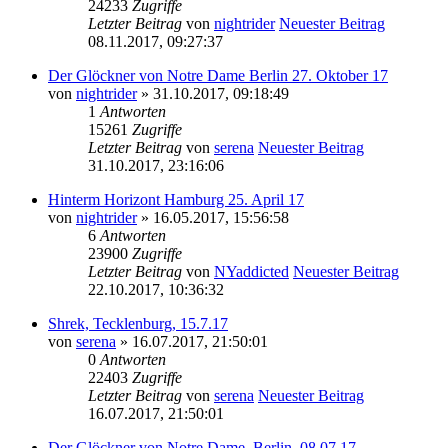
24233
Zugriffe
Letzter Beitrag
von
nightrider
Neuester Beitrag
08.11.2017, 09:27:37
Der Glöckner von Notre Dame Berlin 27. Oktober 17
von
nightrider
» 31.10.2017, 09:18:49
1
Antworten
15261
Zugriffe
Letzter Beitrag
von
serena
Neuester Beitrag
31.10.2017, 23:16:06
Hinterm Horizont Hamburg 25. April 17
von
nightrider
» 16.05.2017, 15:56:58
6
Antworten
23900
Zugriffe
Letzter Beitrag
von
NYaddicted
Neuester Beitrag
22.10.2017, 10:36:32
Shrek, Tecklenburg, 15.7.17
von
serena
» 16.07.2017, 21:50:01
0
Antworten
22403
Zugriffe
Letzter Beitrag
von
serena
Neuester Beitrag
16.07.2017, 21:50:01
Der Glöckner von Notre Dame, Berlin, 08.07.17