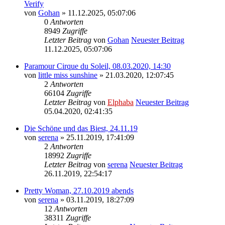
Verify
von
Gohan
» 11.12.2025, 05:07:06
0
Antworten
8949
Zugriffe
Letzter Beitrag
von
Gohan
Neuester Beitrag
11.12.2025, 05:07:06
Paramour Cirque du Soleil, 08.03.2020, 14:30
von
little miss sunshine
» 21.03.2020, 12:07:45
2
Antworten
66104
Zugriffe
Letzter Beitrag
von
Elphaba
Neuester Beitrag
05.04.2020, 02:41:35
Die Schöne und das Biest, 24.11.19
von
serena
» 25.11.2019, 17:41:09
2
Antworten
18992
Zugriffe
Letzter Beitrag
von
serena
Neuester Beitrag
26.11.2019, 22:54:17
Pretty Woman, 27.10.2019 abends
von
serena
» 03.11.2019, 18:27:09
12
Antworten
38311
Zugriffe