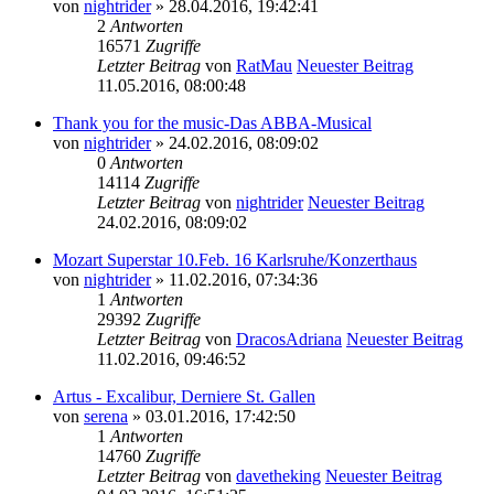
von
nightrider
» 28.04.2016, 19:42:41
2
Antworten
16571
Zugriffe
Letzter Beitrag
von
RatMau
Neuester Beitrag
11.05.2016, 08:00:48
Thank you for the music-Das ABBA-Musical
von
nightrider
» 24.02.2016, 08:09:02
0
Antworten
14114
Zugriffe
Letzter Beitrag
von
nightrider
Neuester Beitrag
24.02.2016, 08:09:02
Mozart Superstar 10.Feb. 16 Karlsruhe/Konzerthaus
von
nightrider
» 11.02.2016, 07:34:36
1
Antworten
29392
Zugriffe
Letzter Beitrag
von
DracosAdriana
Neuester Beitrag
11.02.2016, 09:46:52
Artus - Excalibur, Derniere St. Gallen
von
serena
» 03.01.2016, 17:42:50
1
Antworten
14760
Zugriffe
Letzter Beitrag
von
davetheking
Neuester Beitrag