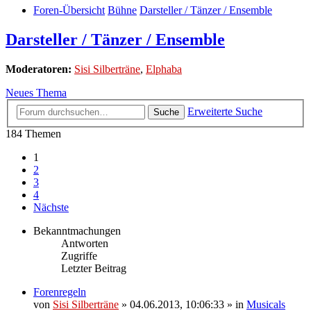
Foren-Übersicht
Bühne
Darsteller / Tänzer / Ensemble
Darsteller / Tänzer / Ensemble
Moderatoren:
Sisi Silberträne
,
Elphaba
Neues Thema
Erweiterte Suche
Suche
184 Themen
1
2
3
4
Nächste
Bekanntmachungen
Antworten
Zugriffe
Letzter Beitrag
Forenregeln
von
Sisi Silberträne
» 04.06.2013, 10:06:33 » in
Musicals