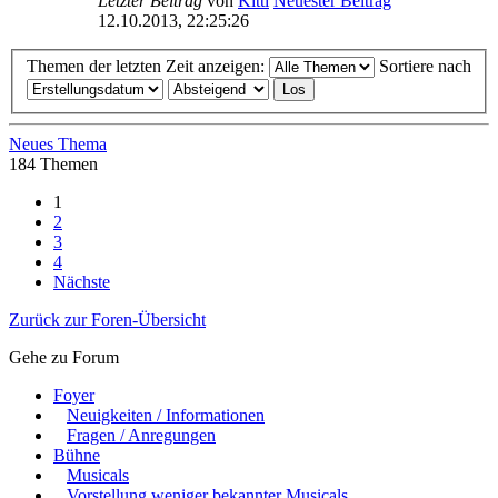
Letzter Beitrag
von
Kitti
Neuester Beitrag
12.10.2013, 22:25:26
Themen der letzten Zeit anzeigen:
Sortiere nach
Neues Thema
184 Themen
1
2
3
4
Nächste
Zurück zur Foren-Übersicht
Gehe zu Forum
Foyer
Neuigkeiten / Informationen
Fragen / Anregungen
Bühne
Musicals
Vorstellung weniger bekannter Musicals