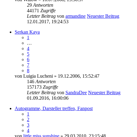
29
Antworten
44171
Zugriffe
Letzter Beitrag
von
armandine
Neuester Beitrag
12.01.2017, 19:24:53
Serkan Kaya
1
…
4
5
6
7
8
von
Luigia Lucheni
» 19.12.2006, 15:52:47
146
Antworten
157173
Zugriffe
Letzter Beitrag
von
SandraDee
Neuester Beitrag
01.09.2016, 16:00:06
Autogramme, Darsteller treffen, Fanpost
1
2
3
4
von
little miss sunshine
» 29.03.2010, 23:15:48