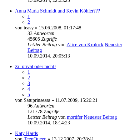
15.09.2014, 22:23:25
Anna Maria Schmidt und Kevin Köhler???
1
2
von
teasy
» 15.06.2008, 01:17:48
33
Antworten
45605
Zugriffe
Letzter Beitrag
von
Alice von Krolock
Neuester
Beitrag
10.09.2014, 20:05:13
Zu privat oder nicht?
1
2
3
4
5
von
Satuprinsessa
» 11.07.2009, 15:26:21
96
Antworten
121778
Zugriffe
Letzter Beitrag
von
mortifer
Neuester Beitrag
10.09.2014, 18:14:23
Katy Hards
von
TeenQueen
» 13.12.2007, 20:28:41