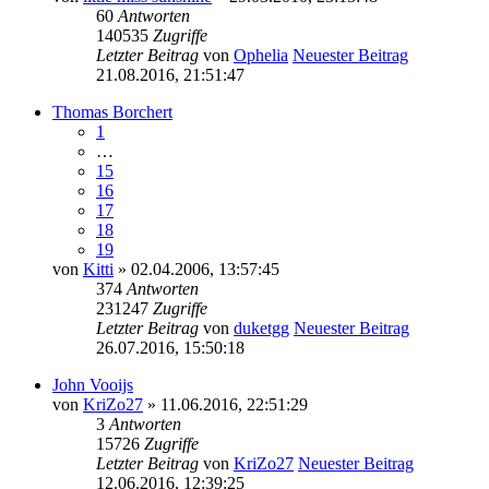
60
Antworten
140535
Zugriffe
Letzter Beitrag
von
Ophelia
Neuester Beitrag
21.08.2016, 21:51:47
Thomas Borchert
1
…
15
16
17
18
19
von
Kitti
» 02.04.2006, 13:57:45
374
Antworten
231247
Zugriffe
Letzter Beitrag
von
duketgg
Neuester Beitrag
26.07.2016, 15:50:18
John Vooijs
von
KriZo27
» 11.06.2016, 22:51:29
3
Antworten
15726
Zugriffe
Letzter Beitrag
von
KriZo27
Neuester Beitrag
12.06.2016, 12:39:25