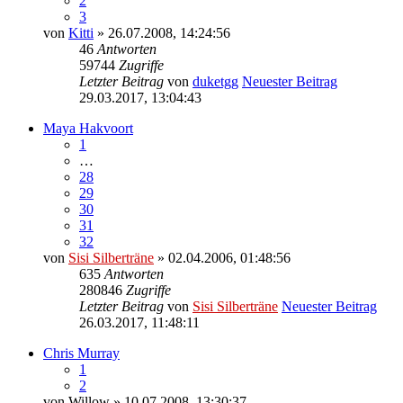
2
3
von
Kitti
» 26.07.2008, 14:24:56
46
Antworten
59744
Zugriffe
Letzter Beitrag
von
duketgg
Neuester Beitrag
29.03.2017, 13:04:43
Maya Hakvoort
1
…
28
29
30
31
32
von
Sisi Silberträne
» 02.04.2006, 01:48:56
635
Antworten
280846
Zugriffe
Letzter Beitrag
von
Sisi Silberträne
Neuester Beitrag
26.03.2017, 11:48:11
Chris Murray
1
2
von
Willow
» 10.07.2008, 13:30:37