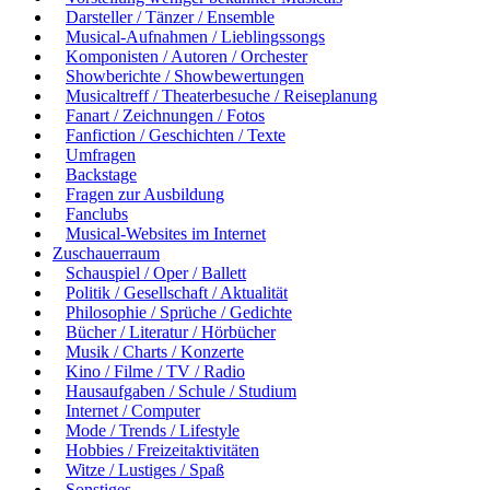
Darsteller / Tänzer / Ensemble
Musical-Aufnahmen / Lieblingssongs
Komponisten / Autoren / Orchester
Showberichte / Showbewertungen
Musicaltreff / Theaterbesuche / Reiseplanung
Fanart / Zeichnungen / Fotos
Fanfiction / Geschichten / Texte
Umfragen
Backstage
Fragen zur Ausbildung
Fanclubs
Musical-Websites im Internet
Zuschauerraum
Schauspiel / Oper / Ballett
Politik / Gesellschaft / Aktualität
Philosophie / Sprüche / Gedichte
Bücher / Literatur / Hörbücher
Musik / Charts / Konzerte
Kino / Filme / TV / Radio
Hausaufgaben / Schule / Studium
Internet / Computer
Mode / Trends / Lifestyle
Hobbies / Freizeitaktivitäten
Witze / Lustiges / Spaß
Sonstiges