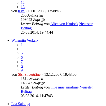
12
13
von
Kitti
» 01.01.2008, 13:48:43
256
Antworten
193053
Zugriffe
Letzter Beitrag
von
Alice von Krolock
Neuester
Beitrag
26.08.2014, 19:44:44
Willemijn Verkaik
1
…
5
6
7
8
9
von
Sisi Silberträne
» 13.12.2007, 19:43:00
161
Antworten
143342
Zugriffe
Letzter Beitrag
von
little miss sunshine
Neuester
Beitrag
03.08.2014, 11:47:43
Lea Salonga