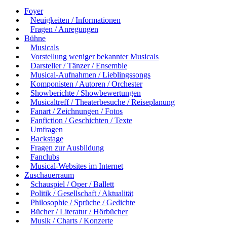
Foyer
Neuigkeiten / Informationen
Fragen / Anregungen
Bühne
Musicals
Vorstellung weniger bekannter Musicals
Darsteller / Tänzer / Ensemble
Musical-Aufnahmen / Lieblingssongs
Komponisten / Autoren / Orchester
Showberichte / Showbewertungen
Musicaltreff / Theaterbesuche / Reiseplanung
Fanart / Zeichnungen / Fotos
Fanfiction / Geschichten / Texte
Umfragen
Backstage
Fragen zur Ausbildung
Fanclubs
Musical-Websites im Internet
Zuschauerraum
Schauspiel / Oper / Ballett
Politik / Gesellschaft / Aktualität
Philosophie / Sprüche / Gedichte
Bücher / Literatur / Hörbücher
Musik / Charts / Konzerte