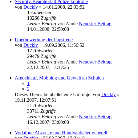
Security-Beamte statt Polizeikontrolle
von
Duckly
» 14.01.2008, 22:03:52
1
Antworten
13266
Zugriffe
Letzter Beitrag
von
Annie
Neuester Beitrag
14.01.2008, 22:50:08
Überbewertung der Papstrede
von
Duckly
» 19.09.2006, 11:56:52
17
Antworten
29479
Zugriffe
Letzter Beitrag
von
Annie
Neuester Beitrag
22.12.2007, 14:37:25
Amocklauf, Mobbing und Gewalt an Schulen
1
2
Dieses Thema beinhaltet eine Umfrage.
von
Duckly
»
19.11.2007, 12:07:51
21
Antworten
33711
Zugriffe
Letzter Beitrag
von
Annie
Neuester Beitrag
16.12.2007, 23:00:08
Vodafone Abzocke und Handyanbieter generell