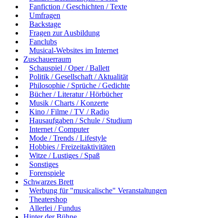
Fanfiction / Geschichten / Texte
Umfragen
Backstage
Fragen zur Ausbildung
Fanclubs
Musical-Websites im Internet
Zuschauerraum
Schauspiel / Oper / Ballett
Politik / Gesellschaft / Aktualität
Philosophie / Sprüche / Gedichte
Bücher / Literatur / Hörbücher
Musik / Charts / Konzerte
Kino / Filme / TV / Radio
Hausaufgaben / Schule / Studium
Internet / Computer
Mode / Trends / Lifestyle
Hobbies / Freizeitaktivitäten
Witze / Lustiges / Spaß
Sonstiges
Forenspiele
Schwarzes Brett
Werbung für "musicalische" Veranstaltungen
Theatershop
Allerlei / Fundus
Hinter der Bühne