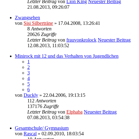
Letzter Beitrag
von
Lion King
Neuester Beitrag
21.08.2013, 09:26:07
Zwangsehen
von
Sisi Silberträne
» 17.04.2008, 13:26:41
8
Antworten
20626
Zugriffe
Letzter Beitrag
von
frauvonkrolock
Neuester Beitrag
12.08.2013, 11:03:52
Minirock mit 12 und das Verhalten von Jugendlichen
1
2
3
4
5
6
von
Duckly
» 22.04.2006, 19:13:15
112
Antworten
137176
Zugriffe
Letzter Beitrag
von
Elphaba
Neuester Beitrag
07.08.2013, 03:54:38
Gesamtschule/ Gymnasium
von
Rascal
» 02.09.2010, 18:03:54