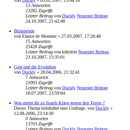
von
Duckly
» 03.02.2007, 13:04:18
13
Antworten
23282
Zugriffe
Letzter Beitrag
von
Duckly
Neuester Beitrag
24.10.2007, 21:42:48
Blutspende
von
Elanor de Monnier
» 27.03.2007, 17:26:48
15
Antworten
25428
Zugriffe
Letzter Beitrag
von
kittylein
Neuester Beitrag
23.10.2007, 15:35:01
Gott und die Evolution
von
Duckly
» 28.04.2006, 21:32:41
7
Antworten
21093
Zugriffe
Letzter Beitrag
von
Duckly
Neuester Beitrag
18.07.2007, 23:59:04
Was meint ihr zu Israels Krieg gegen den Terror ?
Dieses Thema beinhaltet eine Umfrage.
von
Duckly
»
12.08.2006, 23:14:30
0
Antworten
13703
Zugriffe
Letzter Beitrag
von
Duckly
Neuester Beitrag