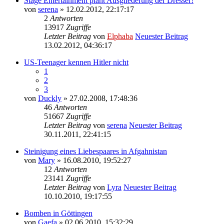
Stage Entertainment plant Ausgliederung der Dresser!
von
serena
» 12.02.2012, 22:17:17
2
Antworten
13917
Zugriffe
Letzter Beitrag
von
Elphaba
Neuester Beitrag
13.02.2012, 04:36:17
US-Teenager kennen Hitler nicht
1
2
3
von
Duckly
» 27.02.2008, 17:48:36
46
Antworten
51667
Zugriffe
Letzter Beitrag
von
serena
Neuester Beitrag
30.11.2011, 22:41:15
Steinigung eines Liebespaares in Afgahnistan
von
Mary
» 16.08.2010, 19:52:27
12
Antworten
23141
Zugriffe
Letzter Beitrag
von
Lyra
Neuester Beitrag
10.10.2010, 19:17:55
Bomben in Göttingen
von
Gaefa
» 02.06.2010, 15:32:29