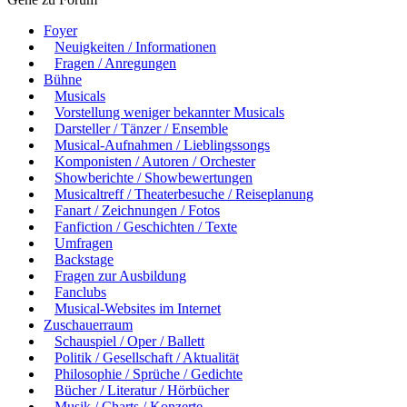
Foyer
Neuigkeiten / Informationen
Fragen / Anregungen
Bühne
Musicals
Vorstellung weniger bekannter Musicals
Darsteller / Tänzer / Ensemble
Musical-Aufnahmen / Lieblingssongs
Komponisten / Autoren / Orchester
Showberichte / Showbewertungen
Musicaltreff / Theaterbesuche / Reiseplanung
Fanart / Zeichnungen / Fotos
Fanfiction / Geschichten / Texte
Umfragen
Backstage
Fragen zur Ausbildung
Fanclubs
Musical-Websites im Internet
Zuschauerraum
Schauspiel / Oper / Ballett
Politik / Gesellschaft / Aktualität
Philosophie / Sprüche / Gedichte
Bücher / Literatur / Hörbücher
Musik / Charts / Konzerte