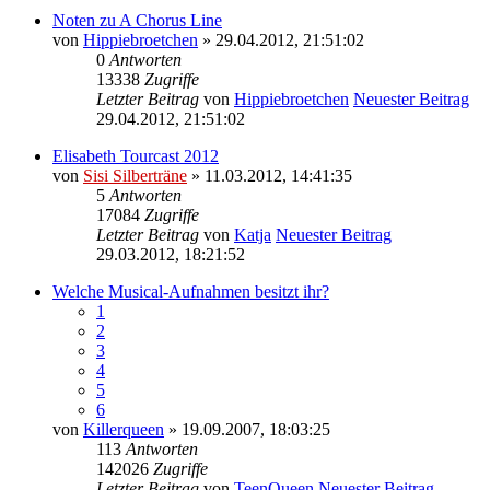
Noten zu A Chorus Line
von
Hippiebroetchen
» 29.04.2012, 21:51:02
0
Antworten
13338
Zugriffe
Letzter Beitrag
von
Hippiebroetchen
Neuester Beitrag
29.04.2012, 21:51:02
Elisabeth Tourcast 2012
von
Sisi Silberträne
» 11.03.2012, 14:41:35
5
Antworten
17084
Zugriffe
Letzter Beitrag
von
Katja
Neuester Beitrag
29.03.2012, 18:21:52
Welche Musical-Aufnahmen besitzt ihr?
1
2
3
4
5
6
von
Killerqueen
» 19.09.2007, 18:03:25
113
Antworten
142026
Zugriffe
Letzter Beitrag
von
TeenQueen
Neuester Beitrag