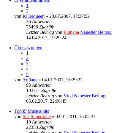
Ensemblenummern
1
2
von
Killerqueen
» 20.07.2007, 17:37:52
36
Antworten
75496
Zugriffe
Letzter Beitrag
von
Elphaba
Neuester Beitrag
14.04.2017, 19:29:24
Übersetzungen
1
2
3
4
5
von
Ariliana
» 04.01.2007, 16:29:22
93
Antworten
103711
Zugriffe
Letzter Beitrag
von
Vred
Neuester Beitrag
05.02.2017, 22:06:45
Top35 Musicalhits
von
Sisi Silberträne
» 02.01.2011, 16:02:37
10
Antworten
22353
Zugriffe
Letzter Beitrag
von
Vred
Neuester Beitrag