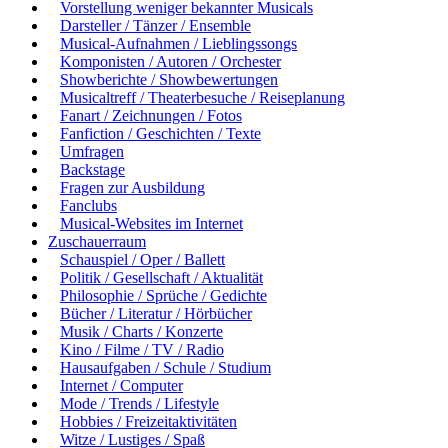
Vorstellung weniger bekannter Musicals
Darsteller / Tänzer / Ensemble
Musical-Aufnahmen / Lieblingssongs
Komponisten / Autoren / Orchester
Showberichte / Showbewertungen
Musicaltreff / Theaterbesuche / Reiseplanung
Fanart / Zeichnungen / Fotos
Fanfiction / Geschichten / Texte
Umfragen
Backstage
Fragen zur Ausbildung
Fanclubs
Musical-Websites im Internet
Zuschauerraum
Schauspiel / Oper / Ballett
Politik / Gesellschaft / Aktualität
Philosophie / Sprüche / Gedichte
Bücher / Literatur / Hörbücher
Musik / Charts / Konzerte
Kino / Filme / TV / Radio
Hausaufgaben / Schule / Studium
Internet / Computer
Mode / Trends / Lifestyle
Hobbies / Freizeitaktivitäten
Witze / Lustiges / Spaß