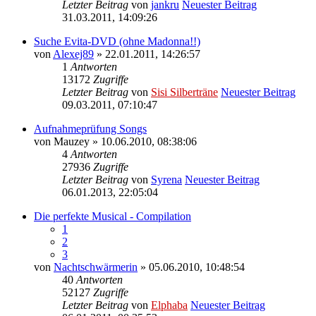
Letzter Beitrag
von
jankru
Neuester Beitrag
31.03.2011, 14:09:26
Suche Evita-DVD (ohne Madonna!!)
von
Alexej89
» 22.01.2011, 14:26:57
1
Antworten
13172
Zugriffe
Letzter Beitrag
von
Sisi Silberträne
Neuester Beitrag
09.03.2011, 07:10:47
Aufnahmeprüfung Songs
von
Mauzey
» 10.06.2010, 08:38:06
4
Antworten
27936
Zugriffe
Letzter Beitrag
von
Syrena
Neuester Beitrag
06.01.2013, 22:05:04
Die perfekte Musical - Compilation
1
2
3
von
Nachtschwärmerin
» 05.06.2010, 10:48:54
40
Antworten
52127
Zugriffe
Letzter Beitrag
von
Elphaba
Neuester Beitrag