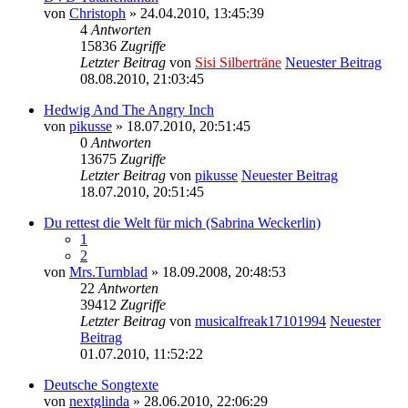
von
Christoph
» 24.04.2010, 13:45:39
4
Antworten
15836
Zugriffe
Letzter Beitrag
von
Sisi Silberträne
Neuester Beitrag
08.08.2010, 21:03:45
Hedwig And The Angry Inch
von
pikusse
» 18.07.2010, 20:51:45
0
Antworten
13675
Zugriffe
Letzter Beitrag
von
pikusse
Neuester Beitrag
18.07.2010, 20:51:45
Du rettest die Welt für mich (Sabrina Weckerlin)
1
2
von
Mrs.Turnblad
» 18.09.2008, 20:48:53
22
Antworten
39412
Zugriffe
Letzter Beitrag
von
musicalfreak17101994
Neuester
Beitrag
01.07.2010, 11:52:22
Deutsche Songtexte
von
nextglinda
» 28.06.2010, 22:06:29