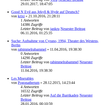
29.01.2017, 18:47:05
Good N Evil aus Jekyll & Hyde auf Deutsch?
von
krixi
» 21.10.2016, 21:28:11
1
Antworten
14386
Zugriffe
Letzter Beitrag
von
jankru
Neuester Beitrag
06.11.2016, 01:25:35
Suche: Aufnahme von Cyrano, 1994, Theater des Westens,
Berlin
von
rabimmelrabammel
» 11.04.2016, 19:38:30
0
Antworten
14290
Zugriffe
Letzter Beitrag
von
rabimmelrabammel
Neuester
Beitrag
11.04.2016, 19:38:30
Les Miserables
von
Pogonatherum
» 28.12.2015, 14:23:44
4
Antworten
16532
Zugriffe
Letzter Beitrag
von
Auf die Barrikaden
Neuester
Beitrag
28.01.2016, 00:10:59