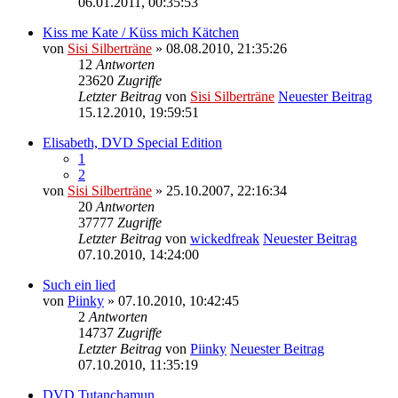
06.01.2011, 00:35:53
Kiss me Kate / Küss mich Kätchen
von
Sisi Silberträne
» 08.08.2010, 21:35:26
12
Antworten
23620
Zugriffe
Letzter Beitrag
von
Sisi Silberträne
Neuester Beitrag
15.12.2010, 19:59:51
Elisabeth, DVD Special Edition
1
2
von
Sisi Silberträne
» 25.10.2007, 22:16:34
20
Antworten
37777
Zugriffe
Letzter Beitrag
von
wickedfreak
Neuester Beitrag
07.10.2010, 14:24:00
Such ein lied
von
Piinky
» 07.10.2010, 10:42:45
2
Antworten
14737
Zugriffe
Letzter Beitrag
von
Piinky
Neuester Beitrag
07.10.2010, 11:35:19
DVD Tutanchamun