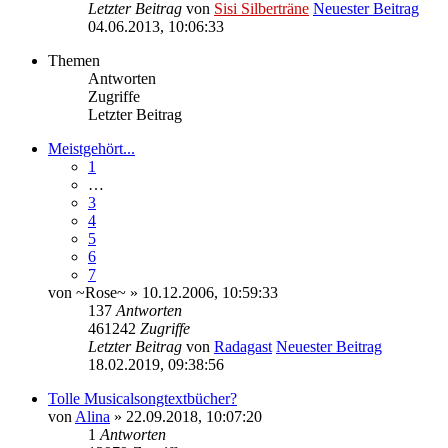
Letzter Beitrag
von
Sisi Silberträne
Neuester Beitrag
04.06.2013, 10:06:33
Themen
Antworten
Zugriffe
Letzter Beitrag
Meistgehört...
1
…
3
4
5
6
7
von
~Rose~
» 10.12.2006, 10:59:33
137
Antworten
461242
Zugriffe
Letzter Beitrag
von
Radagast
Neuester Beitrag
18.02.2019, 09:38:56
Tolle Musicalsongtextbücher?
von
Alina
» 22.09.2018, 10:07:20
1
Antworten