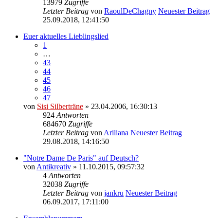
13979
Zugriffe
Letzter Beitrag
von
RaoulDeChagny
Neuester Beitrag
25.09.2018, 12:41:50
Euer aktuelles Lieblingslied
1
…
43
44
45
46
47
von
Sisi Silberträne
» 23.04.2006, 16:30:13
924
Antworten
684670
Zugriffe
Letzter Beitrag
von
Ariliana
Neuester Beitrag
29.08.2018, 14:16:50
"Notre Dame De Paris" auf Deutsch?
von
Antikreativ
» 11.10.2015, 09:57:32
4
Antworten
32038
Zugriffe
Letzter Beitrag
von
jankru
Neuester Beitrag
06.09.2017, 17:11:00