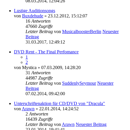
08.03.2014, 12:04:26
Lustige Auditionsongs
von
Buxdehude
» 23.12.2012, 15:12:07
16
Antworten
47660
Zugriffe
Letzter Beitrag
von
MusicalboosterBerlin
Neuester
Beitrag
31.03.2017, 12:49:12
DVD Rent - The Final Perfomance
1
2
von
Mystica
» 07.03.2009, 14:28:20
31
Antworten
44987
Zugriffe
Letzter Beitrag
von
SuddenlySeymour
Neuester
Beitrag
07.02.2014, 09:42:00
Unterschriftenaktion für CD/DVD von "Dracula"
von
Arawn
» 22.01.2014, 14:24:52
2
Antworten
16439
Zugriffe
Letzter Beitrag
von
Arawn
Neuester Beitrag
23.01.2014, 19:41:41