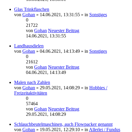
Glas Trinkflaschen
von
Gohan
» 14.06.2021, 13:31:55 » in
Sonstiges
0
21722
von
Gohan
Neuester Beitrag
14.06.2021, 13:31:55
Landhausdielen
von
Gohan
» 04.06.2021, 14:13:49 » in
Sonstiges
0
21612
von
Gohan
Neuester Beitrag
04.06.2021, 14:13:49
Malen nach Zahlen
von
Gohan
» 29.05.2021, 14:08:29 » in
Hobbies /
Freizeitaktivitäten
0
57464
von
Gohan
Neuester Beitrag
29.05.2021, 14:08:29
Schlauchbeutelmaschinen, auch Flowpacker genannt
von
Gohan
» 19.05.2021, 12:29:10 » in
Allerlei / Fundus