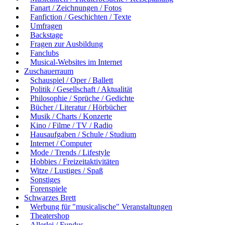
Fanart / Zeichnungen / Fotos
Fanfiction / Geschichten / Texte
Umfragen
Backstage
Fragen zur Ausbildung
Fanclubs
Musical-Websites im Internet
Zuschauerraum
Schauspiel / Oper / Ballett
Politik / Gesellschaft / Aktualität
Philosophie / Sprüche / Gedichte
Bücher / Literatur / Hörbücher
Musik / Charts / Konzerte
Kino / Filme / TV / Radio
Hausaufgaben / Schule / Studium
Internet / Computer
Mode / Trends / Lifestyle
Hobbies / Freizeitaktivitäten
Witze / Lustiges / Spaß
Sonstiges
Forenspiele
Schwarzes Brett
Werbung für "musicalische" Veranstaltungen
Theatershop
Allerlei / Fundus