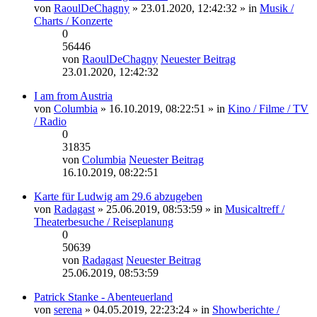
von
RaoulDeChagny
» 23.01.2020, 12:42:32 » in
Musik /
Charts / Konzerte
0
56446
von
RaoulDeChagny
Neuester Beitrag
23.01.2020, 12:42:32
I am from Austria
von
Columbia
» 16.10.2019, 08:22:51 » in
Kino / Filme / TV
/ Radio
0
31835
von
Columbia
Neuester Beitrag
16.10.2019, 08:22:51
Karte für Ludwig am 29.6 abzugeben
von
Radagast
» 25.06.2019, 08:53:59 » in
Musicaltreff /
Theaterbesuche / Reiseplanung
0
50639
von
Radagast
Neuester Beitrag
25.06.2019, 08:53:59
Patrick Stanke - Abenteuerland
von
serena
» 04.05.2019, 22:23:24 » in
Showberichte /