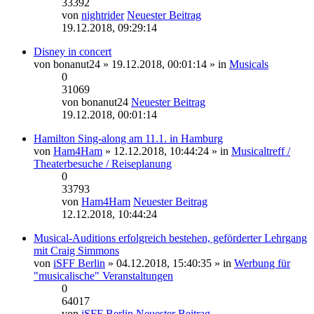
33392
von
nightrider
Neuester Beitrag
19.12.2018, 09:29:14
Disney in concert
von
bonanut24
» 19.12.2018, 00:01:14 » in
Musicals
0
31069
von
bonanut24
Neuester Beitrag
19.12.2018, 00:01:14
Hamilton Sing-along am 11.1. in Hamburg
von
Ham4Ham
» 12.12.2018, 10:44:24 » in
Musicaltreff /
Theaterbesuche / Reiseplanung
0
33793
von
Ham4Ham
Neuester Beitrag
12.12.2018, 10:44:24
Musical-Auditions erfolgreich bestehen, geförderter Lehrgang
mit Craig Simmons
von
iSFF Berlin
» 04.12.2018, 15:40:35 » in
Werbung für
"musicalische" Veranstaltungen
0
64017
von
iSFF Berlin
Neuester Beitrag