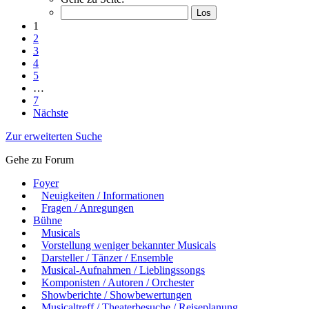
1
2
3
4
5
…
7
Nächste
Zur erweiterten Suche
Gehe zu Forum
Foyer
Neuigkeiten / Informationen
Fragen / Anregungen
Bühne
Musicals
Vorstellung weniger bekannter Musicals
Darsteller / Tänzer / Ensemble
Musical-Aufnahmen / Lieblingssongs
Komponisten / Autoren / Orchester
Showberichte / Showbewertungen
Musicaltreff / Theaterbesuche / Reiseplanung