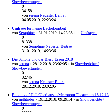
Showbewertungen
0
34158
von
serena
Neuester Beitrag
04.05.2019, 22:23:24
Umfrage für meine Bachelorarbeit
von
Seraphine
» 31.01.2019, 14:23:36 » in
Umfragen
0
81338
von
Seraphine
Neuester Beitrag
31.01.2019, 14:23:36
Die Schöne und das Biest, Essen 2018
von
serena
» 28.12.2018, 23:02:05 » in
Showberichte /
Showbewertungen
0
32746
von
serena
Neuester Beitrag
28.12.2018, 23:02:05
Bat outv of Hell Oberhausen/Metronom Theater am 16.12.18
von
nightrider
» 19.12.2018, 09:29:14 » in
Showberichte /
Showbewertungen
0