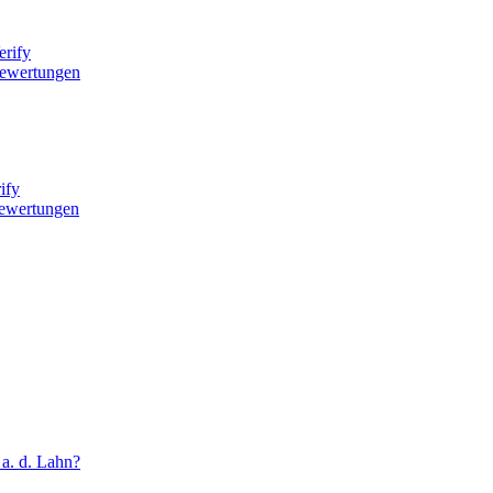
rify
bewertungen
ify
ewertungen
a. d. Lahn?