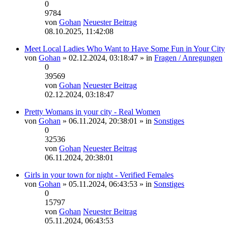
0
9784
von
Gohan
Neuester Beitrag
08.10.2025, 11:42:08
Meet Local Ladies Who Want to Have Some Fun in Your City
von
Gohan
» 02.12.2024, 03:18:47 » in
Fragen / Anregungen
0
39569
von
Gohan
Neuester Beitrag
02.12.2024, 03:18:47
Pretty Womans in your city - Real Women
von
Gohan
» 06.11.2024, 20:38:01 » in
Sonstiges
0
32536
von
Gohan
Neuester Beitrag
06.11.2024, 20:38:01
Girls in your town for night - Verified Females
von
Gohan
» 05.11.2024, 06:43:53 » in
Sonstiges
0
15797
von
Gohan
Neuester Beitrag
05.11.2024, 06:43:53