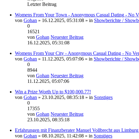
Letzter Beitrag
Womens From Your Town - Anonymous Casual Dating - No Ve
von
Gohan
» 16.12.2025, 05:31:08 » in
Showberichte / Show
0
16521
von
Gohan
Neuester Beitrag
16.12.2025, 05:31:08
Womens From Your City - Anonymous Casual Dating - No Ver
von
Gohan
» 11.12.2025, 05:07:06 » in
Showberichte / Showb
0
8944
von
Gohan
Neuester Beitrag
11.12.2025, 05:07:06
Win a Prize Worth Up to $100,000.77!
von
Gohan
» 23.10.2025, 08:35:18 » in
Sonstiges
0
17355
von
Gohan
Neuester Beitrag
23.10.2025, 08:35:18
Erfahrungen mit Finanzberater Manuel Vollbrecht aus Limburg 
von
Gohan
» 08.10.2025, 11:42:08 » in
Sonstiges