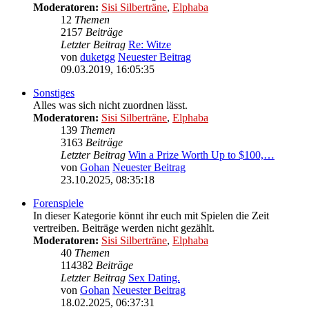
Moderatoren:
Sisi Silberträne
,
Elphaba
12
Themen
2157
Beiträge
Letzter Beitrag
Re: Witze
von
duketgg
Neuester Beitrag
09.03.2019, 16:05:35
Sonstiges
Alles was sich nicht zuordnen lässt.
Moderatoren:
Sisi Silberträne
,
Elphaba
139
Themen
3163
Beiträge
Letzter Beitrag
Win a Prize Worth Up to $100,…
von
Gohan
Neuester Beitrag
23.10.2025, 08:35:18
Forenspiele
In dieser Kategorie könnt ihr euch mit Spielen die Zeit
vertreiben. Beiträge werden nicht gezählt.
Moderatoren:
Sisi Silberträne
,
Elphaba
40
Themen
114382
Beiträge
Letzter Beitrag
Sex Dating.
von
Gohan
Neuester Beitrag
18.02.2025, 06:37:31