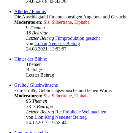
29.05.2018, 08:42:29
Allerlei / Fundus
Die Anschlagtafel für eure sonstigen Angebote und Gesuche.
Moderatoren:
Sisi Silberträne
,
Elphaba
9
Themen
16
Beiträge
Letzter Beitrag
Filmproduktion gesucht
von
Gohan
Neuester Beitrag
24.08.2021, 13:53:57
Hinter der Bühne
Themen
Beiträge
Letzter Beitrag
Grüße / Glückwünsche
Eure Grüße, Geburtstagswünsche und lieben Worte.
Moderatoren:
Sisi Silberträne
,
Elphaba
95
Themen
3313
Beiträge
Letzter Beitrag
Re: Fröhliche Weihnachten
von
Lion King
Neuester Beitrag
24.12.2017, 19:58:44
Neu im Ensemble