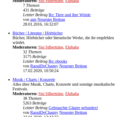
Moderatoren:
Sisi Silberträne
,
Elphaba
7
Themen
431
Beiträge
Letzter Beitrag
Re: Tiere und ihre Würde
von
ann
Neuester Beitrag
28.01.2016, 16:32:07
Bücher / Literatur / Hörbücher
Bücher, Hörbücher oder literarische Werke, die ihr empfehlen
würdet.
Moderatoren:
Sisi Silberträne
,
Elphaba
32
Themen
3175
Beiträge
Letzter Beitrag
Re: ebooks
von
RaoulDeChagny
Neuester Beitrag
17.02.2020, 10:50:24
Musik / Charts / Konzerte
Alles über Musik, Charts, Konzerte und sonstige musikalische
Festivals.
Moderatoren:
Sisi Silberträne
,
Elphaba
38
Themen
5263
Beiträge
Letzter Beitrag
Gebrauchte Gitarre gefunden!
von
RaoulDeChagny
Neuester Beitrag