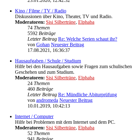
23.01.2020, 12:42:32
Kino / Filme / TV / Radio
Diskussionen über Kino, Theater, TV und Radio.
Moderatoren:
Sisi Silberträne
,
Elphaba
74
Themen
5592
Beiträge
Letzter Beitrag
Re: Welche Serien schaut ihr?
von
Gohan
Neuester Beitrag
17.08.2021, 16:36:37
Hausaufgaben / Schule / Studium
Hilfe bei den Hausaufgaben sowie Fragen zum schulischen
Geschehen und zum Studium.
Moderatoren:
Sisi Silberträne
,
Elphaba
24
Themen
460
Beiträge
Letzter Beitrag
Re: Mündliche Abiturprüfung
von
andromeda
Neuester Beitrag
10.01.2019, 10:42:13
Internet / Computer
Hilfe bei Problemen mit dem Internet und dem PC.
Moderatoren:
Sisi Silberträne
,
Elphaba
52
Themen
941
Beiträge