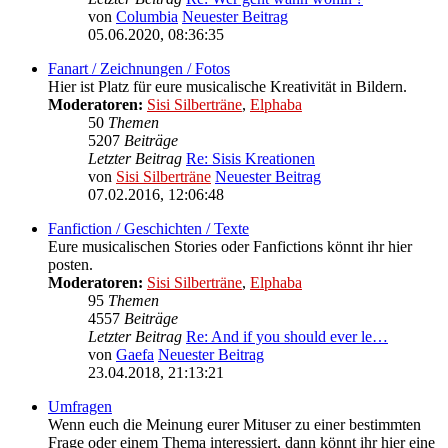
von
Columbia
Neuester Beitrag
05.06.2020, 08:36:35
Fanart / Zeichnungen / Fotos
Hier ist Platz für eure musicalische Kreativität in Bildern.
Moderatoren:
Sisi Silberträne
,
Elphaba
50
Themen
5207
Beiträge
Letzter Beitrag
Re: Sisis Kreationen
von
Sisi Silberträne
Neuester Beitrag
07.02.2016, 12:06:48
Fanfiction / Geschichten / Texte
Eure musicalischen Stories oder Fanfictions könnt ihr hier
posten.
Moderatoren:
Sisi Silberträne
,
Elphaba
95
Themen
4557
Beiträge
Letzter Beitrag
Re: And if you should ever le…
von
Gaefa
Neuester Beitrag
23.04.2018, 21:13:21
Umfragen
Wenn euch die Meinung eurer Mituser zu einer bestimmten
Frage oder einem Thema interessiert, dann könnt ihr hier eine