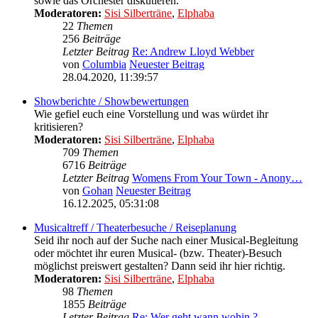
sowie das Orchester diskutieren.
Moderatoren:
Sisi Silberträne
,
Elphaba
22
Themen
256
Beiträge
Letzter Beitrag
Re: Andrew Lloyd Webber
von
Columbia
Neuester Beitrag
28.04.2020, 11:39:57
Showberichte / Showbewertungen
Wie gefiel euch eine Vorstellung und was würdet ihr
kritisieren?
Moderatoren:
Sisi Silberträne
,
Elphaba
709
Themen
6716
Beiträge
Letzter Beitrag
Womens From Your Town - Anony…
von
Gohan
Neuester Beitrag
16.12.2025, 05:31:08
Musicaltreff / Theaterbesuche / Reiseplanung
Seid ihr noch auf der Suche nach einer Musical-Begleitung
oder möchtet ihr euren Musical- (bzw. Theater)-Besuch
möglichst preiswert gestalten? Dann seid ihr hier richtig.
Moderatoren:
Sisi Silberträne
,
Elphaba
98
Themen
1855
Beiträge
Letzter Beitrag
Re: Wer geht wann wohin ?